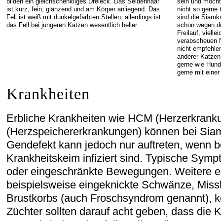
bilden ein gleichschenkliges Dreieck. Das Seidenhaar
sein und möcht
ist kurz, fein, glänzend und am Körper anliegend. Das
nicht so gerne 
Fell ist weiß mit dunkelgefärbten Stellen, allerdings ist
sind die Siamka
das Fell bei jüngeren Katzen wesentlich heller.
schon wegen d
Freilauf, viell
verabscheuen N
nicht empfehle
anderer Katzen
gerne wie Hund
gerne mit einer
Krankheiten
Erbliche Krankheiten wie HCM (Herzerkran
(Herzspeichererkrankungen) können bei Siam
Gendefekt kann jedoch nur auftreten, wenn be
Krankheitskeim infiziert sind. Typische Sym
oder eingeschränkte Bewegungen. Weitere er
beispielsweise eingeknickte Schwänze, Miss
Brustkorbs (auch Froschsyndrom genannt), k
Züchter sollten darauf acht geben, dass die 