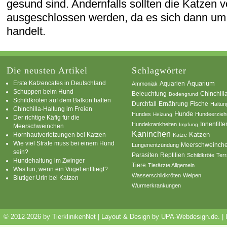
gesund sind. Andernfalls sollten die Katzen 
ausgeschlossen werden, da es sich dann um
handelt.
Die neusten Artikel
Schlagwörter
Erste Katzencafes in Deutschland
Aquarien
Aquarium
Ammoniak
Schuppen beim Hund
Beleuchtung
Chinchill
Bodengrund
Schildkröten auf dem Balkon halten
Durchfall
Ernährung
Fische
Haltun
Chinchilla-Haltung im Freien
Hunde
Hundes
Hundeerzie
Heizung
Der richtige Käfig für die
Innenfilte
Hundekrankheiten
Impfung
Meerschweinchen
Kaninchen
Katzen
Hornhautverletzungen bei Katzen
Katze
Wie viel Strafe muss bei einem Hund
Meerschweinch
Lungenentzündung
sein?
Parasiten
Reptilien
Schildkröte
Terr
Hundehaltung im Zwinger
Tiere
Tierärzte Allgemein
Was tun, wenn ein Vogel entfliegt?
Wasserschildkröten
Welpen
Blutiger Urin bei Katzen
Wurmerkrankungen
© 2012-2026 by TierklinikenNet | Layout & Design by
UPA-Webdesign.de
.
|