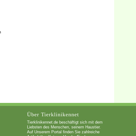
n
Über Tierklinikennet
Tierklinikennet.de beschäftigt sich mit dem
Liebsten des Menschen, seinem Haustier.
Auf Unserem Portal finden Sie zahlreiche