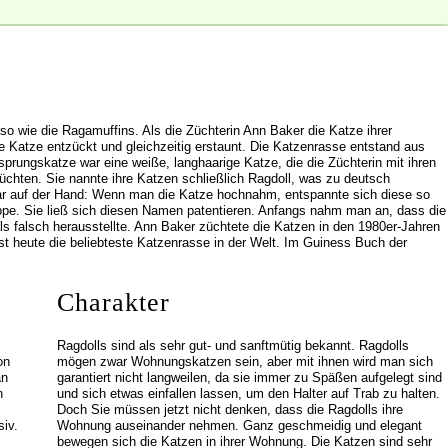
so wie die Ragamuffins. Als die Züchterin Ann Baker die Katze ihrer
ige Katze entzückt und gleichzeitig erstaunt. Die Katzenrasse entstand aus
prungskatze war eine weiße, langhaarige Katze, die die Züchterin mit ihren
üchten. Sie nannte ihre Katzen schließlich Ragdoll, was zu deutsch
ar auf der Hand: Wenn man die Katze hochnahm, entspannte sich diese so
ppe. Sie ließ sich diesen Namen patentieren. Anfangs nahm man an, dass die
s falsch herausstellte. Ann Baker züchtete die Katzen in den 1980er-Jahren
ist heute die beliebteste Katzenrasse in der Welt. Im Guiness Buch der
Charakter
Ragdolls sind als sehr gut- und sanftmütig bekannt. Ragdolls
on
mögen zwar Wohnungskatzen sein, aber mit ihnen wird man sich
an
garantiert nicht langweilen, da sie immer zu Späßen aufgelegt sind
n
und sich etwas einfallen lassen, um den Halter auf Trab zu halten.
Doch Sie müssen jetzt nicht denken, dass die Ragdolls ihre
iv.
Wohnung auseinander nehmen. Ganz geschmeidig und elegant
bewegen sich die Katzen in ihrer Wohnung. Die Katzen sind sehr