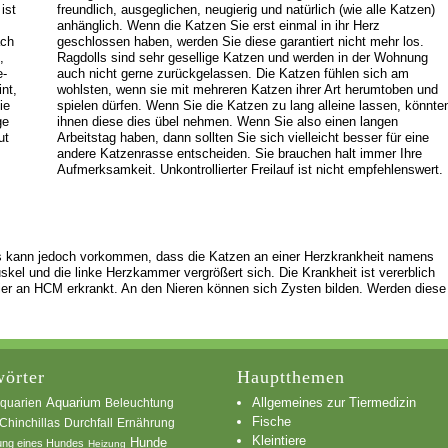
ist
freundlich, ausgeglichen, neugierig und natürlich (wie alle Katzen)
anhänglich. Wenn die Katzen Sie erst einmal in ihr Herz
ach
geschlossen haben, werden Sie diese garantiert nicht mehr los.
,
Ragdolls sind sehr gesellige Katzen und werden in der Wohnung
e-
auch nicht gerne zurückgelassen. Die Katzen fühlen sich am
nt,
wohlsten, wenn sie mit mehreren Katzen ihrer Art herumtoben und
ie
spielen dürfen. Wenn Sie die Katzen zu lang alleine lassen, könnte
ge
ihnen diese dies übel nehmen. Wenn Sie also einen langen
ut
Arbeitstag haben, dann sollten Sie sich vielleicht besser für eine
andere Katzenrasse entscheiden. Sie brauchen halt immer Ihre
Aufmerksamkeit. Unkontrollierter Freilauf ist nicht empfehlenswert.
Es kann jedoch vorkommen, dass die Katzen an einer Herzkrankheit namens
kel und die linke Herzkammer vergrößert sich. Die Krankheit ist vererblich
Tier an HCM erkrankt. An den Nieren können sich Zysten bilden. Werden diese
örter
Hauptthemen
Allgemeines zur Tiermedizin
quarien
Aquarium
Beleuchtung
Fische
Chinchillas
Durchfall
Ernährung
Kleintiere
Hunde
ung eines Hundes
Heizung