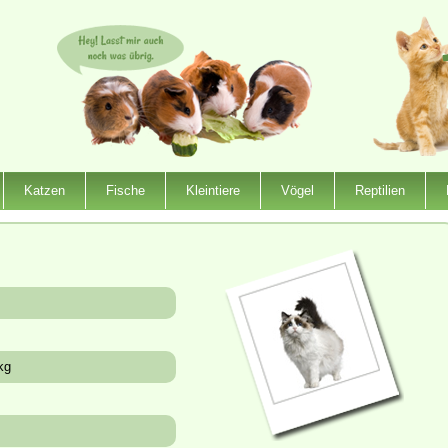
Katzen
Fische
Kleintiere
Vögel
Reptilien
kg