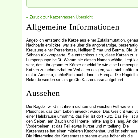
« Zurück zur Katzenrassen Übersicht
Allgemeine Informationen
Angeblich entstand die Katze aus einer Zufallsmutation, genau
Nachbarin erblickte, war sie über die angorafarbige, perserart
Kreuzung einer Perserkatze, Heiliger Birma und Burma. Die Urs
Söhnen rückverpaarte. Sie entschloss sich, diese Katzen zu z
Lumpenpuppe heißt. Warum sie diesen Namen wählte, liegt kl
sehr, dass ihr gesamter Körper erschlaffte wie eine Lumpenpu
Katzen zu schmerzhaften Verhalten neigten, was sich später al
erst in Amerika, schließlich auch dann in Europa. Die Ragdoll 
Rekorde werden sie als größte Katzenrasse aufgeführt.
Aussehen
Die Ragdoll wirkt mit ihrem dichten und weichen Fell wie ein
Plüschtier, das zum Leben erweckt wurde. Das Gesicht wird v
einer Halskrause umrahmt, das Fell ist dort kurz. Das Fell ist 
den Seiten, am Bauch und Hinterteil mittellang bis lang. An de
Vorderbeinen ist das Fell etwas kürzer und mittellang. Die
Katzenrasse hat einen mittleren Knochenbau und ist sehr mass
Die Hinterbeine der Katzenrasse stehen etwas höher als die