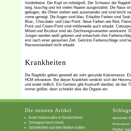
Vorderbeine. Der Kopf ist mittelgroß. Der Schwanz der Ragdoll 
lang, buschig und mit vielen Haaren ausgestattet. Die Nase ist
gebogen, die Ohren stehen weit auseinander und sind leicht n
vorne geneigt. Die Augen sind blau. Erlaubte Farben sind Seal-
Blue-, Chocolate- und Lilac-Point. Neue Farben wie Red, Flam
Point und Cream-Point sind mittlerweile auch erlaubt. Colourpoi
Mitted und Bicolour sind als Zeichnungsvarianten anerkannt. D
Jungen werden weiß geboren und entwickeln ihre Farbenschlä
erst nach einer geraumen Zeit. Getickte Farbenschläge sind la
Rassenstandard nicht erlaubt.
Krankheiten
Die Ragdolls gelten generell als sehr gesunde Katzenrasse. 
HCM erkranken. Bei dieser Krankheit verdickt sich der Herzmus
und endet tödlich. Ein Gentest gibt Auskunft darüber, ob das 
immer größer, dann schränkt dies die Organe ein.
Die neusten Artikel
Schlagw
Erste Katzencafes in Deutschland
A
Ammoniak
Schuppen beim Hund
Bodengrund
Schildkröten auf dem Balkon halten
Fische
Halt