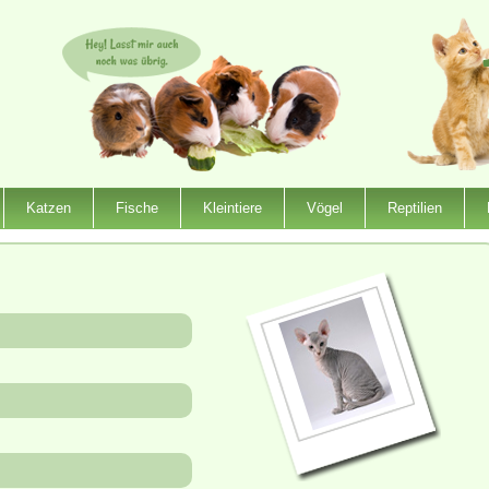
Katzen
Fische
Kleintiere
Vögel
Reptilien