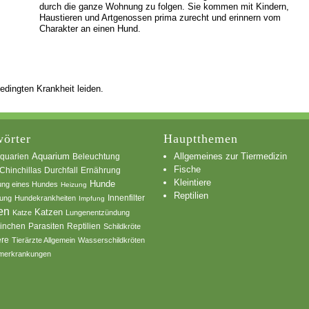
durch die ganze Wohnung zu folgen. Sie kommen mit Kindern,
Haustieren und Artgenossen prima zurecht und erinnern vom
Charakter an einen Hund.
edingten Krankheit leiden.
örter
Hauptthemen
Allgemeines zur Tiermedizin
quarien
Aquarium
Beleuchtung
Fische
Chinchillas
Durchfall
Ernährung
Kleintiere
Hunde
ung eines Hundes
Heizung
Reptilien
Innenfilter
ung
Hundekrankheiten
Impfung
en
Katzen
Katze
Lungenentzündung
inchen
Parasiten
Reptilien
Schildkröte
ere
Tierärzte Allgemein
Wasserschildkröten
merkrankungen