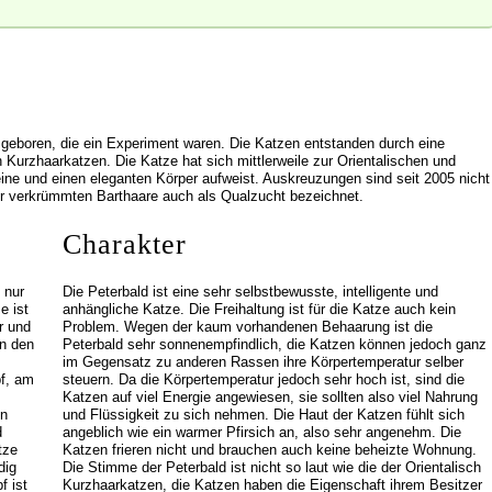
 geboren, die ein Experiment waren. Die Katzen entstanden durch eine
urzhaarkatzen. Die Katze hat sich mittlerweile zur Orientalischen und
ine und einen eleganten Körper aufweist. Auskreuzungen sind seit 2005 nicht
er verkrümmten Barthaare auch als Qualzucht bezeichnet.
Charakter
 nur
Die Peterbald ist eine sehr selbstbewusste, intelligente und
e ist
anhängliche Katze. Die Freihaltung ist für die Katze auch kein
r und
Problem. Wegen der kaum vorhandenen Behaarung ist die
n den
Peterbald sehr sonnenempfindlich, die Katzen können jedoch ganz
im Gegensatz zu anderen Rassen ihre Körpertemperatur selber
pf, am
steuern. Da die Körpertemperatur jedoch sehr hoch ist, sind die
Katzen auf viel Energie angewiesen, sie sollten also viel Nahrung
en
und Flüssigkeit zu sich nehmen. Die Haut der Katzen fühlt sich
d
angeblich wie ein warmer Pfirsich an, also sehr angenehm. Die
tze
Katzen frieren nicht und brauchen auch keine beheizte Wohnung.
dig
Die Stimme der Peterbald ist nicht so laut wie die der Orientalisch
f ist
Kurzhaarkatzen, die Katzen haben die Eigenschaft ihrem Besitzer