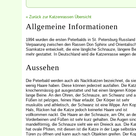
« Zurück zur Katzenrassen Übersicht
Allgemeine Informationen
1994 wurden die ersten Peterbalds in St. Petersburg Russland
Verpaarung zwischen den Rassen Don Sphinx und Orientalisch K
Siamkatze entwickelt, die eine längliche Schnauze, längere Be
mehr gestattet. In Deutschland wird die Katzenrasse wegen d
Aussehen
Die Peterbald werden auch als Nacktkatzen bezeichnet, da sie
wenig Haare haben. Diese können jederzeit ausfallen. Die Katz
knochenmässig gut ausgestattet und hat einen längeren Körpe
lange Beine. An den Ohren, der Schnauze, am Schwanz und a
Füßen ist pelziges, feines Haar erlaubt. Der Körper ist sehr
muskulös und athletisch, der Schwanz ist eine Wippe. Am Ko
Hals, Rücken hat die Katze jedoch keinerlei Haare und ist
vollkommen nackt. Die Haare an der Schnauze, am Ohr, an d
Vorderbeinen und Füßen ist sehr kurz gehalten. Die Augen sin
mandelförmig, die Schnauze sieht wie ein Dreieck aus. Die Ka
hat ovale Pfoten, mit diesen ist die Katze in der Lage selbstän
Türen zu öffnen und kann auch nach Objekten greifen. Der Kop