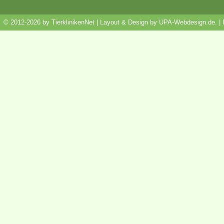
© 2012-2026 by TierklinikenNet | Layout & Design by
UPA-Webdesign.de
.
|