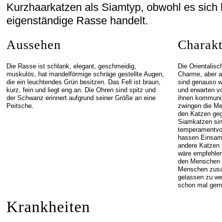
Kurzhaarkatzen als Siamtyp, obwohl es sich h
eigenständige Rasse handelt.
Aussehen
Charakt
Die Rasse ist schlank, elegant, geschmeidig,
Die Orientalis
muskulös, hat mandelförmige schräge gestellte Augen,
Charme, aber a
die ein leuchtendes Grün besitzen. Das Fell ist braun,
sind genauso w
kurz, fein und liegt eng an. Die Ohren sind spitz und
und erwarten v
der Schwanz erinnert aufgrund seiner Größe an eine
ihnen kommuniz
Peitsche.
zwingen die Me
den Katzen geg
Siamkatzen sin
temperamentvol
hassen Einsamk
andere Katzen 
wäre empfehlen
den Menschen is
Menschen zusam
gelassen zu we
schon mal gern
Krankheiten