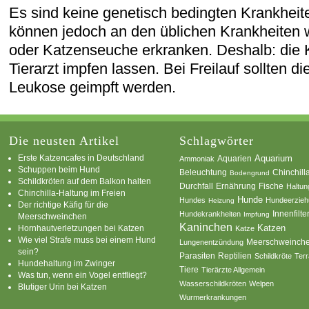
Es sind keine genetisch bedingten Krankheit
können jedoch an den üblichen Krankheiten
oder Katzenseuche erkranken. Deshalb: die K
Tierarzt impfen lassen. Bei Freilauf sollten 
Leukose geimpft werden.
Die neusten Artikel
Schlagwörter
Erste Katzencafes in Deutschland
Aquarien
Aquarium
Ammoniak
Schuppen beim Hund
Beleuchtung
Chinchill
Bodengrund
Schildkröten auf dem Balkon halten
Durchfall
Ernährung
Fische
Haltun
Chinchilla-Haltung im Freien
Hunde
Hundes
Hundeerzie
Heizung
Der richtige Käfig für die
Innenfilte
Hundekrankheiten
Impfung
Meerschweinchen
Kaninchen
Katzen
Hornhautverletzungen bei Katzen
Katze
Wie viel Strafe muss bei einem Hund
Meerschweinch
Lungenentzündung
sein?
Parasiten
Reptilien
Schildkröte
Terr
Hundehaltung im Zwinger
Tiere
Tierärzte Allgemein
Was tun, wenn ein Vogel entfliegt?
Wasserschildkröten
Welpen
Blutiger Urin bei Katzen
Wurmerkrankungen