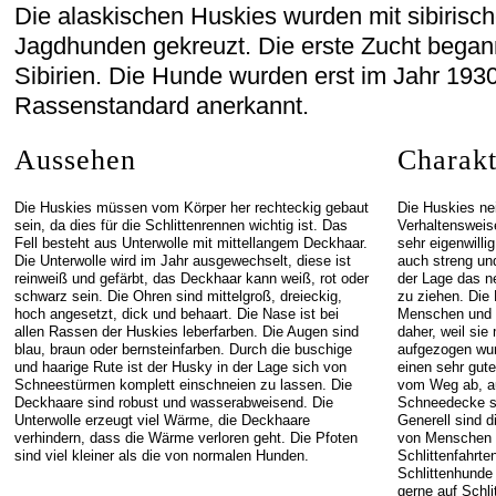
Die alaskischen Huskies wurden mit sibirisc
Jagdhunden gekreuzt. Die erste Zucht began
Sibirien. Die Hunde wurden erst im Jahr 193
Rassenstandard anerkannt.
Aussehen
Charakt
Die Huskies müssen vom Körper her rechteckig gebaut
Die Huskies ne
sein, da dies für die Schlittenrennen wichtig ist. Das
Verhaltensweis
Fell besteht aus Unterwolle mit mittellangem Deckhaar.
sehr eigenwilli
Die Unterwolle wird im Jahr ausgewechselt, diese ist
auch streng un
reinweiß und gefärbt, das Deckhaar kann weiß, rot oder
der Lage das n
schwarz sein. Die Ohren sind mittelgroß, dreieckig,
zu ziehen. Die
hoch angesetzt, dick und behaart. Die Nase ist bei
Menschen und K
allen Rassen der Huskies leberfarben. Die Augen sind
daher, weil sie
blau, braun oder bernsteinfarben. Durch die buschige
aufgezogen wur
und haarige Rute ist der Husky in der Lage sich von
einen sehr gut
Schneestürmen komplett einschneien zu lassen. Die
vom Weg ab, au
Deckhaare sind robust und wasserabweisend. Die
Schneedecke sc
Unterwolle erzeugt viel Wärme, die Deckhaare
Generell sind 
verhindern, dass die Wärme verloren geht. Die Pfoten
von Menschen z
sind viel kleiner als die von normalen Hunden.
Schlittenfahrte
Schlittenhunde
gerne auf Schlit