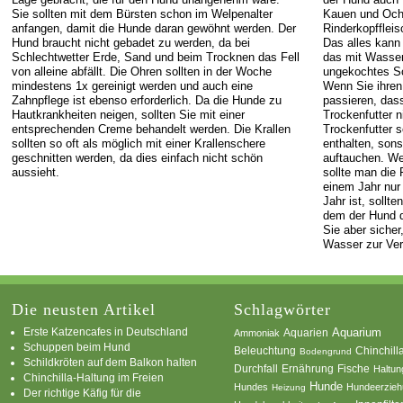
Sie sollten mit dem Bürsten schon im Welpenalter
Kauen und Ochs
anfangen, damit die Hunde daran gewöhnt werden. Der
Rinderkopfflei
Hund braucht nicht gebadet zu werden, da bei
Das alles kann
Schlechtwetter Erde, Sand und beim Trocknen das Fell
das mit Wasser 
von alleine abfällt. Die Ohren sollten in der Woche
ungekochtes Sc
mindestens 1x gereinigt werden und auch eine
Wenn Sie ihren
Zahnpflege ist ebenso erforderlich. Da die Hunde zu
passieren, das
Hautkrankheiten neigen, sollten Sie mit einer
Trockenfutter n
entsprechenden Creme behandelt werden. Die Krallen
Trockenfutter s
sollten so oft als möglich mit einer Krallenschere
enthalten, son
geschnitten werden, da dies einfach nicht schön
auftauchen. We
aussieht.
sollte man die
einem Jahr nur 
Jahr ist, sollt
dem der Hund d
Sie aber siche
Wasser zur Ver
Die neusten Artikel
Schlagwörter
Erste Katzencafes in Deutschland
Aquarien
Aquarium
Ammoniak
Schuppen beim Hund
Beleuchtung
Chinchill
Bodengrund
Schildkröten auf dem Balkon halten
Durchfall
Ernährung
Fische
Haltun
Chinchilla-Haltung im Freien
Hunde
Hundes
Hundeerzie
Heizung
Der richtige Käfig für die