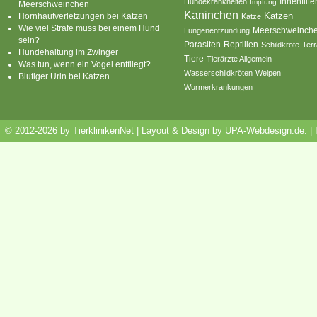
Innenfilte
Hundekrankheiten
Impfung
Meerschweinchen
Kaninchen
Katzen
Hornhautverletzungen bei Katzen
Katze
Wie viel Strafe muss bei einem Hund
Meerschweinch
Lungenentzündung
sein?
Parasiten
Reptilien
Schildkröte
Terr
Hundehaltung im Zwinger
Tiere
Tierärzte Allgemein
Was tun, wenn ein Vogel entfliegt?
Wasserschildkröten
Welpen
Blutiger Urin bei Katzen
Wurmerkrankungen
© 2012-2026 by TierklinikenNet | Layout & Design by
UPA-Webdesign.de
.
|