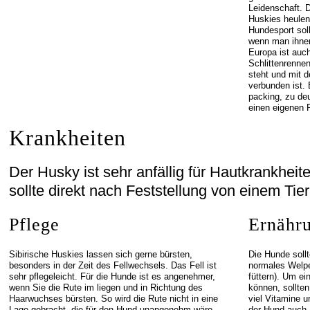
Leidenschaft. D
Huskies heulen 
Hundesport sol
wenn man ihnen
Europa ist auch
Schlittenrennen
steht und mit 
verbunden ist.
packing, zu d
einen eigenen 
Krankheiten
Der Husky ist sehr anfällig für Hautkrankheit
sollte direkt nach Feststellung von einem Tie
Pflege
Ernähr
Sibirische Huskies lassen sich gerne bürsten,
Die Hunde soll
besonders in der Zeit des Fellwechsels. Das Fell ist
normales Welpe
sehr pflegeleicht. Für die Hunde ist es angenehmer,
füttern). Um e
wenn Sie die Rute im liegen und in Richtung des
können, sollten
Haarwuchses bürsten. So wird die Rute nicht in eine
viel Vitamine u
Lage gebracht, die für den Hund unangenehm wäre.
der Hund auch