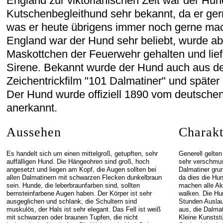
England zur viktorianischen Zeit war der Hun
Kutschenbegleithund sehr bekannt, da er ger
was er heute übrigens immer noch gerne macht
England war der Hund sehr beliebt, wurde ab
Maskottchen der Feuerwehr gehalten und lief 
Sirene. Bekannt wurde der Hund auch aus d
Zeichentrickfilm "101 Dalmatiner" und später 
Der Hund wurde offiziell 1890 vom deutsch
anerkannt.
Aussehen
Charakt
Es handelt sich um einen mittelgroß, getupften, sehr
Generell gelten
auffälligen Hund. Die Hängeohren sind groß, hoch
sehr verschmus
angesetzt und liegen am Kopf, die Augen sollten bei
Dalmatiner grun
allen Dalmatinern mit schwarzen Flecken dunkelbraun
da dies die Hu
sein. Hunde, die leberbraunfarben sind, sollten
machen alle Akt
bernsteinfarbene Augen haben. Der Körper ist sehr
walken. Die H
ausgeglichen und schlank, die Schultern sind
Stunden Auslauf
muskulös, der Hals ist sehr elegant. Das Fell ist weiß
aus, die Dalma
mit schwarzen oder braunen Tupfen, die nicht
Kleine Kunstst