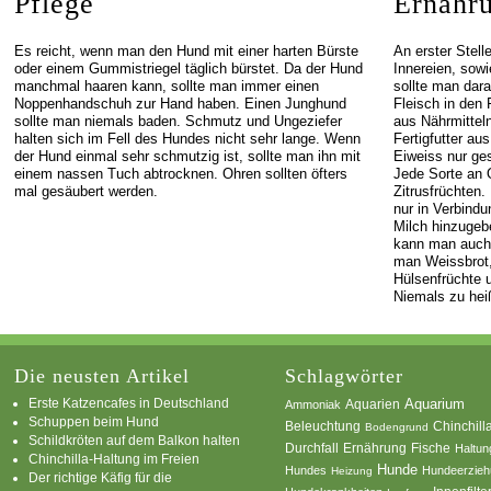
Pflege
Ernähr
Es reicht, wenn man den Hund mit einer harten Bürste
An erster Stel
oder einem Gummistriegel täglich bürstet. Da der Hund
Innereien, sow
manchmal haaren kann, sollte man immer einen
sollte man dara
Noppenhandschuh zur Hand haben. Einen Junghund
Fleisch in den F
sollte man niemals baden. Schmutz und Ungeziefer
aus Nährmittel
halten sich im Fell des Hundes nicht sehr lange. Wenn
Fertigfutter au
der Hund einmal sehr schmutzig ist, sollte man ihn mit
Eiweiss nur ge
einem nassen Tuch abtrocknen. Ohren sollten öfters
Jede Sorte an 
mal gesäubert werden.
Zitrusfrüchten.
nur in Verbindu
Milch hinzugeb
kann man auch 
man Weissbrot,
Hülsenfrüchte
Niemals zu heiß
Die neusten Artikel
Schlagwörter
Erste Katzencafes in Deutschland
Aquarien
Aquarium
Ammoniak
Schuppen beim Hund
Beleuchtung
Chinchill
Bodengrund
Schildkröten auf dem Balkon halten
Durchfall
Ernährung
Fische
Haltun
Chinchilla-Haltung im Freien
Hunde
Hundes
Hundeerzie
Heizung
Der richtige Käfig für die