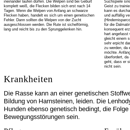
ineinander laufen dürfen. Die Welpen sind bei Geburt
Suchspiele sind
komplett weiß, die Flecken bilden sich erst nach 14
Geist zu traini
Tagen. Wenn die Welpen von Anfang an schwarze
kann es durcha
Flecken haben, handelt es sich um einen genetischen
und auffällig v
Fehler. Dann sollten die Welpen von der Zucht
(Hindernisparc
ausgeschlossen werden. Die Rute ist sichelförmig,
für die Dalmati
lang und reicht bis zu den Sprunggelenken hin.
konsequent erz
hart angefasst
gleicht einem 
sehr erpicht da
zu werden, da 
möchte. Anfäng
überfordert, da
geht, dass er s
nicht sein.
Krankheiten
Die Rasse kann an einer genetischen Stoffwe
Bildung von Harnsteinen, leiden. Die Lenhody
Hunden ebenso genetisch bedingt, die Folg
Bewegungsstörungen sein.