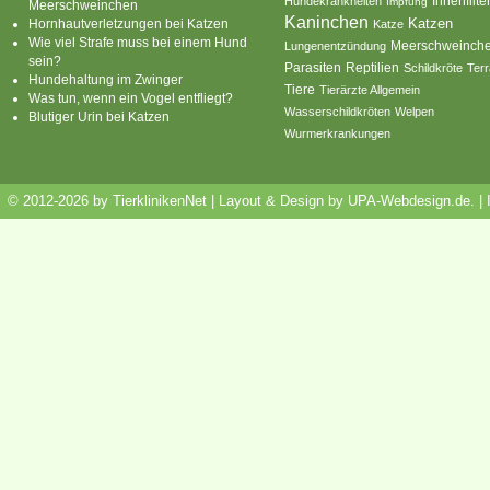
Innenfilte
Hundekrankheiten
Impfung
Meerschweinchen
Kaninchen
Katzen
Hornhautverletzungen bei Katzen
Katze
Wie viel Strafe muss bei einem Hund
Meerschweinch
Lungenentzündung
sein?
Parasiten
Reptilien
Schildkröte
Terr
Hundehaltung im Zwinger
Tiere
Tierärzte Allgemein
Was tun, wenn ein Vogel entfliegt?
Wasserschildkröten
Welpen
Blutiger Urin bei Katzen
Wurmerkrankungen
© 2012-2026 by TierklinikenNet | Layout & Design by
UPA-Webdesign.de
.
|