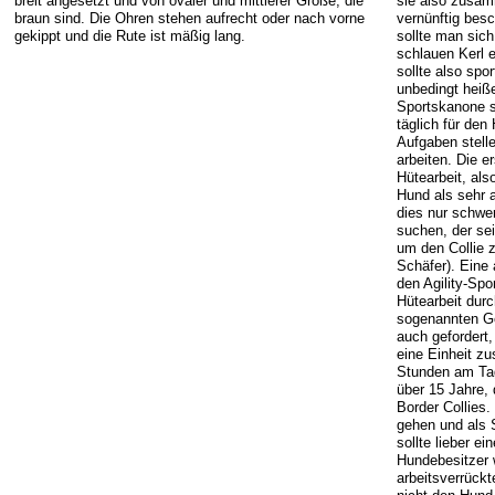
breit angesetzt und von ovaler und mittlerer Größe, die
sie also zusam
braun sind. Die Ohren stehen aufrecht oder nach vorne
vernünftig besc
gekippt und die Rute ist mäßig lang.
sollte man sic
schlauen Kerl 
sollte also spor
unbedingt heiß
Sportskanone s
täglich für den
Aufgaben stelle
arbeiten. Die e
Hütearbeit, als
Hund als sehr a
dies nur schwe
suchen, der sei
um den Collie z
Schäfer). Eine
den Agility-Spo
Hütearbeit durc
sogenannten Ge
auch gefordert
eine Einheit 
Stunden am Tag
über 15 Jahre, 
Border Collies
gehen und als S
sollte lieber 
Hundebesitzer 
arbeitsverrück