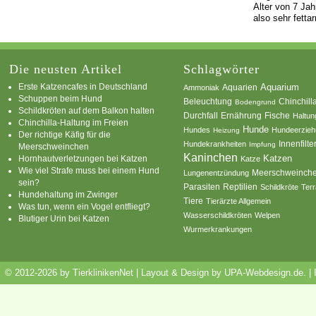
Alter von 7 Ja
also sehr fetta
Die neusten Artikel
Schlagwörter
Erste Katzencafes in Deutschland
Aquarien
Aquarium
Ammoniak
Schuppen beim Hund
Beleuchtung
Chinchill
Bodengrund
Schildkröten auf dem Balkon halten
Durchfall
Ernährung
Fische
Haltun
Chinchilla-Haltung im Freien
Hunde
Hundes
Hundeerzie
Heizung
Der richtige Käfig für die
Innenfilte
Hundekrankheiten
Impfung
Meerschweinchen
Kaninchen
Katzen
Hornhautverletzungen bei Katzen
Katze
Wie viel Strafe muss bei einem Hund
Meerschweinch
Lungenentzündung
sein?
Parasiten
Reptilien
Schildkröte
Terr
Hundehaltung im Zwinger
Tiere
Tierärzte Allgemein
Was tun, wenn ein Vogel entfliegt?
Wasserschildkröten
Welpen
Blutiger Urin bei Katzen
Wurmerkrankungen
© 2012-2026 by TierklinikenNet | Layout & Design by
UPA-Webdesign.de
.
|