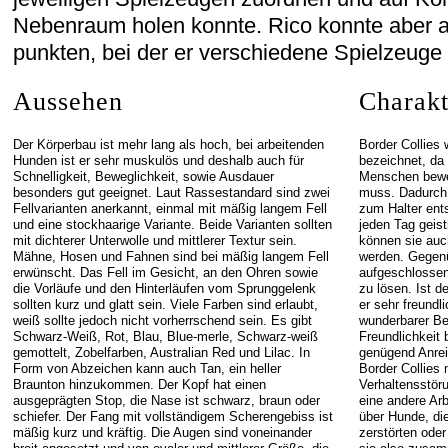
Nebenraum holen konnte. Rico konnte aber a
punkten, bei der er verschiedene Spielzeuge
Aussehen
Charakt
Der Körperbau ist mehr lang als hoch, bei arbeitenden
Border Collies
Hunden ist er sehr muskulös und deshalb auch für
bezeichnet, da 
Schnelligkeit, Beweglichkeit, sowie Ausdauer
Menschen beweg
besonders gut geeignet. Laut Rassestandard sind zwei
muss. Dadurch 
Fellvarianten anerkannt, einmal mit mäßig langem Fell
zum Halter ent
und eine stockhaarige Variante. Beide Varianten sollten
jeden Tag geist
mit dichterer Unterwolle und mittlerer Textur sein.
können sie auc
Mähne, Hosen und Fahnen sind bei mäßig langem Fell
werden. Gegenü
erwünscht. Das Fell im Gesicht, an den Ohren sowie
aufgeschlossen
die Vorläufe und den Hinterläufen vom Sprunggelenk
zu lösen. Ist d
sollten kurz und glatt sein. Viele Farben sind erlaubt,
er sehr freundl
weiß sollte jedoch nicht vorherrschend sein. Es gibt
wunderbarer Beg
Schwarz-Weiß, Rot, Blau, Blue-merle, Schwarz-weiß
Freundlichkeit 
gemottelt, Zobelfarben, Australian Red und Lilac. In
genügend Anrei
Form von Abzeichen kann auch Tan, ein heller
Border Collies 
Braunton hinzukommen. Der Kopf hat einen
Verhaltensstör
ausgeprägten Stop, die Nase ist schwarz, braun oder
eine andere Arb
schiefer. Der Fang mit vollständigem Scherengebiss ist
über Hunde, di
mäßig kurz und kräftig. Die Augen sind voneinander
zerstörten ode