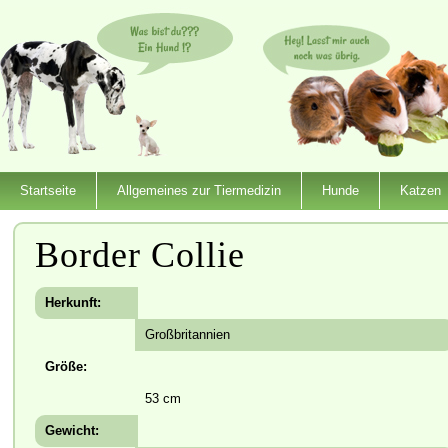
Startseite
Allgemeines zur Tiermedizin
Hunde
Katzen
Border Collie
Herkunft:
Großbritannien
Größe:
53 cm
Gewicht: