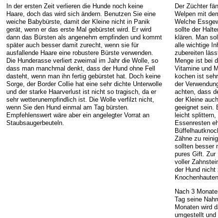
In der ersten Zeit verlieren die Hunde noch keine
Der Züchter fä
Haare, doch das wird sich ändern. Benutzen Sie eine
Welpen mit dem
weiche Babybürste, damit der Kleine nicht in Panik
Welche Essgewo
gerät, wenn er das erste Mal gebürstet wird. Er wird
sollte der Halt
dann das Bürsten als angenehm empfinden und kommt
klären. Man sol
später auch besser damit zurecht, wenn sie für
alle wichtige In
ausfallende Haare eine robustere Bürste verwenden.
zubereiten läss
Die Hunderasse verliert zweimal im Jahr die Wolle, so
Menge ist bei d
dass man manchmal denkt, dass der Hund ohne Fell
Vitamine und M
dasteht, wenn man ihn fertig gebürstet hat. Doch keine
kochen ist sehr
Sorge, der Border Collie hat eine sehr dichte Unterwolle
der Verwendung
und der starke Haarverlust ist nicht so tragisch, da er
achten, dass de
sehr wetterunempfindlich ist. Die Wolle verfilzt nicht,
der Kleine auch
wenn Sie den Hund einmal am Tag bürsten.
geeignet sein.
Empfehlenswert wäre aber ein angelegter Vorrat an
leicht splitte
Staubsaugerbeuteln.
Essenresten eh
Büffelhautknoc
Zähne zu reini
sollten besser 
pures Gift. Zu
voller Zahnstei
der Hund nicht 
Knochenhauten
Nach 3 Monate
Tag seine Nahr
Monaten wird d
umgestellt und