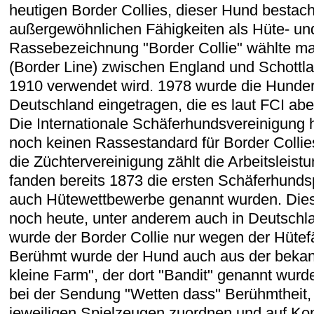
heutigen Border Collies, dieser Hund bestac
außergewöhnlichen Fähigkeiten als Hüte- un
Rassebezeichnung "Border Collie" wählte m
(Border Line) zwischen England und Schottland
1910 verwendet wird. 1978 wurde die Hunder
Deutschland eingetragen, die es laut FCI aber
Die Internationale Schäferhundsvereinigung h
noch keinen Rassestandard für Border Collie
die Züchtervereinigung zählt die Arbeitsleis
fanden bereits 1873 die ersten Schäferhundsp
auch Hütewettbewerbe genannt wurden. Die
noch heute, unter anderem auch in Deutschlan
wurde der Border Collie nur wegen der Hütefä
Berühmt wurde der Hund auch aus der bekan
kleine Farm", der dort "Bandit" genannt wurd
bei der Sendung "Wetten dass" Berühmtheit, 
jeweiligen Spielzeugen zuordnen und auf 