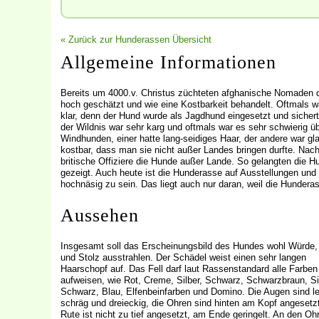
« Zurück zur Hunderassen Übersicht
Allgemeine Informationen
Bereits um 4000.v. Christus züchteten afghanische Nomaden 
hoch geschätzt und wie eine Kostbarkeit behandelt. Oftmals w
klar, denn der Hund wurde als Jagdhund eingesetzt und sicher
der Wildnis war sehr karg und oftmals war es sehr schwierig ü
Windhunden, einer hatte lang-seidiges Haar, der andere war gla
kostbar, dass man sie nicht außer Landes bringen durfte. Nac
britische Offiziere die Hunde außer Lande. So gelangten die 
gezeigt. Auch heute ist die Hunderasse auf Ausstellungen u
hochnäsig zu sein. Das liegt auch nur daran, weil die Hunder
Aussehen
Insgesamt soll das Erscheinungsbild des Hundes wohl Würde,
und Stolz ausstrahlen. Der Schädel weist einen sehr langen
Haarschopf auf. Das Fell darf laut Rassenstandard alle Farben
aufweisen, wie Rot, Creme, Silber, Schwarz, Schwarzbraun, Si
Schwarz, Blau, Elfenbeinfarben und Domino. Die Augen sind le
schräg und dreieckig, die Ohren sind hinten am Kopf angesetzt
Rute ist nicht zu tief angesetzt, am Ende geringelt. An den Oh