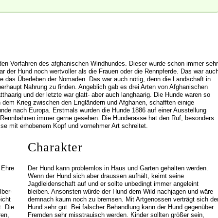
den Vorfahren des afghanischen Windhundes. Dieser wurde schon immer sehr
ar der Hund noch wertvoller als die Frauen oder die Rennpferde. Das war auc
te das Überleben der Nomaden. Das war auch nötig, denn die Landschaft in
berhaupt Nahrung zu finden. Angeblich gab es drei Arten von Afghanischen
tthaarig und der letzte war glatt- aber auch langhaarig. Die Hunde waren so
h dem Krieg zwischen den Engländern und Afghanen, schafften einige
Hunde nach Europa. Erstmals wurden die Hunde 1886 auf einer Ausstellung
nd Rennbahnen immer gerne gesehen. Die Hunderasse hat den Ruf, besonders
asse mit erhobenem Kopf und vornehmer Art schreitet.
Charakter
 Ehre
Der Hund kann problemlos in Haus und Garten gehalten werden.
Wenn der Hund sich aber draussen aufhält, keimt seine
Jagdleidenschaft auf und er sollte unbedingt immer angeleint
lber-
bleiben. Ansonsten würde der Hund dem Wild nachjagen und wäre
icht
demnach kaum noch zu bremsen. Mit Artgenossen verträgt sich de
. Die
Hund sehr gut. Bei falscher Behandlung kann der Hund gegenüber
ren,
Fremden sehr misstrauisch werden. Kinder sollten größer sein,