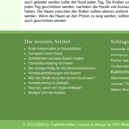
auch gebadet werden sollte der Hund jeden Tag. Die Krallen so
jeden Tag geschnitten werden, nachdem die Hunde viel Auslau
hatten. Die Haare zwischen den Ballen sollten ebenso entfernt
werden. Wenn die Haare an den Pfoten zu lang werden, sollten
auch geschnitten werden.
Die neusten Artikel
Schlagw
Erste Katzencafes in Deutschland
A
Ammoniak
Schuppen beim Hund
Bodengrund
Schildkröten auf dem Balkon halten
Fische
Halt
Chinchilla-Haltung im Freien
Hundeerzieh
Der richtige Käfig für die Meerschweinchen
Kaninch
Hornhautverletzungen bei Katzen
Wie viel Strafe muss bei einem Hund sein?
Meerschwe
Hundehaltung im Zwinger
Ti
Terrarien
Was tun, wenn ein Vogel entfliegt?
Welpen
Wur
Blutiger Urin bei Katzen
© 2012-2026 by TierklinikenNet | Layout & Design by
UPA-Webd