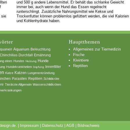
llten
und 500 g andere Lebensmittel. Er behält das schlanke Gewicht
f
immer bei, auch wenn der Hund das Essen regelrecht
runterschlingt. Zusätzliche Nahrungsmittel wie Kekse und
 sie
Trockenfutter können problemlos gefüttert werden, die viel Kalorien
und Kohlenhydrate haben.
örter
Hauptthemen
Allgemeines zur Tiermedizin
quarien
Aquarium
Beleuchtung
Fische
Chinchillas
Durchfall
Ernährung
Kleintiere
Hunde
ung eines Hundes
Heizung
Reptilien
Innenfilter
ung
Hundekrankheiten
Impfung
en
Katzen
Katze
Lungenentzündung
inchen
Parasiten
Reptilien
Schildkröte
ere
Tierärzte Allgemein
Wasserschildkröten
merkrankungen
esign.de
.
|
Impressum
|
Datenschutz
|
AGB
|
Bildnachweis