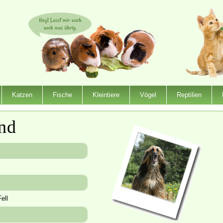
Katzen
Fische
Kleintiere
Vögel
Reptilien
nd
ell