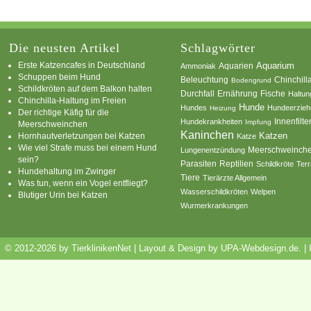
Die neusten Artikel
Schlagwörter
Erste Katzencafes in Deutschland
Aquarien
Aquarium
Ammoniak
Schuppen beim Hund
Beleuchtung
Chinchill
Bodengrund
Schildkröten auf dem Balkon halten
Durchfall
Ernährung
Fische
Haltun
Chinchilla-Haltung im Freien
Hunde
Hundes
Hundeerzie
Heizung
Der richtige Käfig für die
Innenfilte
Hundekrankheiten
Impfung
Meerschweinchen
Kaninchen
Katzen
Hornhautverletzungen bei Katzen
Katze
Wie viel Strafe muss bei einem Hund
Meerschweinch
Lungenentzündung
sein?
Parasiten
Reptilien
Schildkröte
Terr
Hundehaltung im Zwinger
Tiere
Tierärzte Allgemein
Was tun, wenn ein Vogel entfliegt?
Wasserschildkröten
Welpen
Blutiger Urin bei Katzen
Wurmerkrankungen
© 2012-2026 by TierklinikenNet | Layout & Design by
UPA-Webdesign.de
.
|