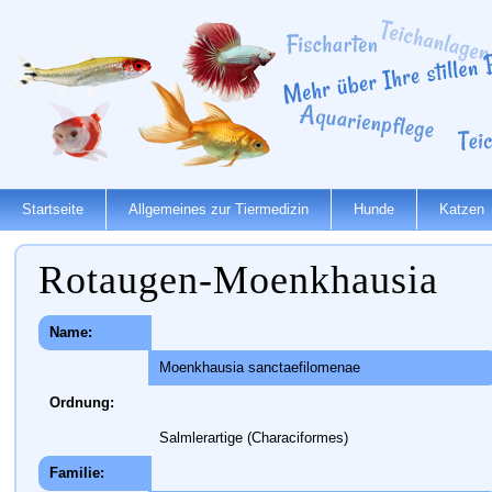
Startseite
Allgemeines zur Tiermedizin
Hunde
Katzen
Rotaugen-Moenkhausia
Name:
Moenkhausia sanctaefilomenae
Ordnung:
Salmlerartige (Characiformes)
Familie: