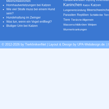
Impfung
Meerschweinchen
Kaninchen
Katzen
Hornhautverletzungen bei Katzen
Katze
Wie viel Strafe muss bei einem Hund
Meerschweinch
Lungenentzündung
sein?
Parasiten
Reptilien
Schildkröte
Terr
Hundehaltung im Zwinger
Tiere
Tierärzte Allgemein
Was tun, wenn ein Vogel entfliegt?
Wasserschildkröten
Welpen
Blutiger Urin bei Katzen
Wurmerkrankungen
© 2012-2026 by TierklinikenNet | Layout & Design by
UPA-Webdesign.de
.
|