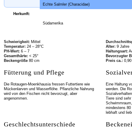
Echte Salmler (Characidae)
Herkunft:
Südamerika
Schwierigkeit:
Mittel
Durchschnitts
Temperatur:
24 – 28°C
Alter:
9 Jahre
PH-Wert:
6 – 7
Haltungsart:
A
Gesamthärte:
< 25°
Bevorzugter B
Beckengröße
80 cm
Preis ca.:
0,90 
Fütterung und Pflege
Sozialve
Die Rotaugen-Moenkhausia fressen Futtertiere wie
Eine Haltung vo
Mückenlarven und Wasserflöhe. Pflanzliche Nahrung
werden. Die Ro
wird von den Fischen nicht bevorzugt, aber
Sozialverhalten
angenommen.
Tiere sind sehr
Schwimmraum, 
mindestens 80 c
lebhaft und lie
Geschlechtsunterschiede
Beckenei