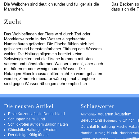
Die Weibchen sind deutlich runder und fülliger als die
Das Becken sol
Männchen.
dass sich die F
Zucht
Das Wohlbefinden der Tiere wird durch Torf oder
Moorkienwurzeln in das Wasser eingebrachte
Huminsäuren gefördert. Die Fische fühlen sich bei
gelblicher und bernsteinfarbener Färbung des Wassers
wohler. Die Haltung allgemein bereitet keine
Schwierigkeiten und die Fische kommen mit stark
saurem und nährstoffarmen Wasser zurecht, aber auch
mit härterem oder wenig saurem Wasser. Die
Rotaugen-Moenkhausia sollten nicht zu warm gehalten
werden, Zimmertemperatur wäre optimal. Jungtiere
sind gegen Wassertrübungen sehr empfindlich.
Die neusten Artikel
Schlagwörter
Erste Katzencafes in Deutschland
Aquarien
Aquarium
Ammoniak
Schuppen beim Hund
Beleuchtung
Chinchill
Bodengrund
Schildkröten auf dem Balkon halten
Durchfall
Ernährung
Fische
Haltun
Chinchilla-Haltung im Freien
Hunde
Hundes
Hundeerzie
Heizung
Der richtige Käfig für die
Innenfilte
Hundekrankheiten