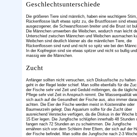
Geschlechtsunterschiede
Die größeren Tiere sind männlich, haben eine wuchtigere Stirn,
Rückenflosse läuft etwas spitz zu, die Brustflossen sind etwa
ausgezogener, die Schwanzflossen breiter und die Brust ist bull
Die Männchen umwerben die Weibchen, wodurch man leicht d
Unterschied zwischen Männchen und Weibchen ausmachen k
Weibchen sind deutlich kleiner als die männlichen Tiere, die
Rückenflossen sind rund und nicht so spitz wie bei den Männc
In der Kopfregion sind sie etwas spitzer und nicht so bullig und
massig wie die Männchen.
Zucht
Anfänger sollten nicht versuchen, sich Diskusfische zu halten
geht in der Regel leider schief. Man sollte ebenfalls für die Zuc
der Fische sehr viel Zeit und Geduld mitbringen, da die täglich
Pflege sehr viel Zeit in Anspruch nimmt. Die Wasserqualität wi
sich auch auf die Gesundheit der Fische aus, also immer dara
achten. Die Eier der Fische werden meist in Küstennähe oder
Baumwurzeln gelegt. Das Aquarium sollte für die Zucht über
ausreichend Verstecke verfügen, da die Diskus in der Woche b
15 Eier legen. Die Jungfische schlüpfen innerhalb 48 Stunden
fangen nach 72 Stunden an zu schwimmen. Die Jungfische
ernähren sich von dem Schleim ihrer Eltern, der sich auf der H
der Fische befindet. Man sollte die Jungfische nach 2-3 Woch