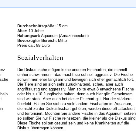
Durchschnittsgröße:
15 cm
Alter:
10 Jahre
Haltungsart:
Aquarium (Amazonbecken)
Bevorzugter Bereich:
Mitte
Preis ca.:
99 Euro
Sozialverhalten
erz
Die Diskusfische mögen keine anderen Fischarten, die schnell
n
umher schwimmen – das macht sie schnell aggressiv. Die Fische
ische
schwimmen eher langsam und bewegen sich eher gemächlich fort.
Die Tiere sind an sich sehr zurückhaltend, scheu, aber auch
angriffslustig und aggressiv. Man sollte etwa 8 erwachsene Fische
rhalb
oder bis zu 10 Jungfische halten, denn auch hier gilt: Gemeinsam
st
sind wir stark. Aber auch bei dieser Fischart gilt: Nur der stärkere
überlebt. Halten Sie sich zu viele andere Fischarten im Aquarium,
nn
die nicht zu der Diskusfischart gehören, werden diese oft attackiert
und terrorisiert. Möchten Sie andere Fische in das Aquarium setzen
so sollten Sie nur Fische reinsetzen, die kleiner als die Diskus sind
Diese Fische sollten gesund sein und keine Krankheiten auf die
Diskus übertragen können.