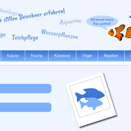
Katzen
Fische
Kleintiere
Vögel
Reptilien