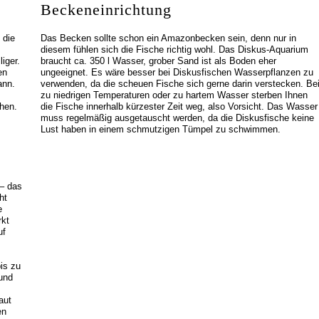
Beckeneinrichtung
 die
Das Becken sollte schon ein Amazonbecken sein, denn nur in
s
diesem fühlen sich die Fische richtig wohl. Das Diskus-Aquarium
iger.
braucht ca. 350 l Wasser, grober Sand ist als Boden eher
en
ungeeignet. Es wäre besser bei Diskusfischen Wasserpflanzen zu
ann.
verwenden, da die scheuen Fische sich gerne darin verstecken. Be
zu niedrigen Temperaturen oder zu hartem Wasser sterben Ihnen
hen.
die Fische innerhalb kürzester Zeit weg, also Vorsicht. Das Wasser
muss regelmäßig ausgetauscht werden, da die Diskusfische keine
Lust haben in einem schmutzigen Tümpel zu schwimmen.
 – das
ht
e
rkt
uf
is zu
 und
aut
en