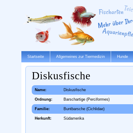
Startseite
Allgemeines zur Tiermedizin
Hunde
Diskusfische
Name:
Diskusfische
Ordnung:
Barschartige (Perciformes)
Familie:
Buntbarsche (Cichlidae)
Herkunft:
Südamerika