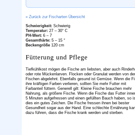
« Zurück zur Fischarten Übersicht
Schwierigkeit:
Schwierig
Temperatur:
27 – 30° C
PH-Wert:
6 – 7
Gesamthärte:
5 – 15 °
Beckengröße
120 cm
Fütterung und Pflege
Tiefkühlkost mögen die Fische am liebsten, aber auch Rinderh
oder rote Mückenlarven. Flocken oder Granulat werden von de
Fischen abgelehnt. Ebenfalls gesund ist Gemüse. Wenn die F
ihre kräftigen Farben verlieren, sollten Sie mehr Futter mit
Farbanteil füttern. Generell gilt: Kleine Fische brauchen mehr
Nahrung, als größere Fische. Wenn die Fische das Futter inne
5 Minuten aufgefressen und einen gefüllten Bauch haben, so i
dies ein gutes Zeichen. Die Fische fressen ihnen bei bester
Gesundheit sogar aus der Hand. Eine schlechte Ernährung ka
dazu führen, dass die Fische krank werden und sterben.